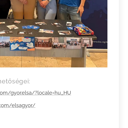
hetőségei:
com/gyor.elsa/?locale=hu_HU
.com/elsagyor/