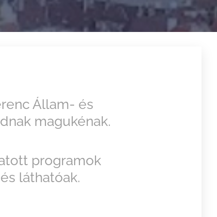
renc Állam- és
tudnak magukénak.
gatott programok
és láthatóak.