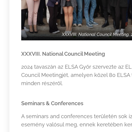
XXXVIII. National Council Meeting, 
XXXVIII. National Council Meeting
2024 tavaszán az ELSA Győr szervezte az E
Council Meetingjét, amelyen közel 80 ELSA t
minden részéről.
Seminars & Conferences
A seminars and conferences területén sok i
esemény valósul meg, ennek keretében ke