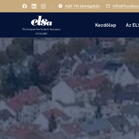
Adó 1% támogatás
info@hu.elsa.
Kezdőlap
Az EL