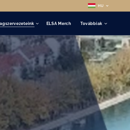
HU
agszervezeteink
ELSA Merch
Továbbiak