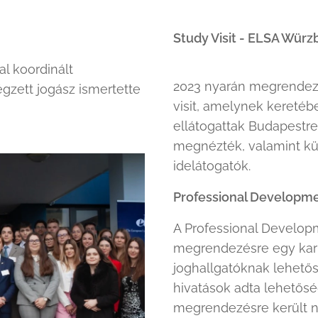
Study Visit - ELSA Würz
al koordinált
2023 nyarán megrendezé
égzett jogász ismertette
visit, amelynek keretéb
ellátogattak Budapestre
megnézték, valamint kül
idelátogatók.
Professional Developm
A Professional Developm
megrendezésre egy karri
joghallgatóknak lehetős
hivatások adta lehetős
megrendezésre került n