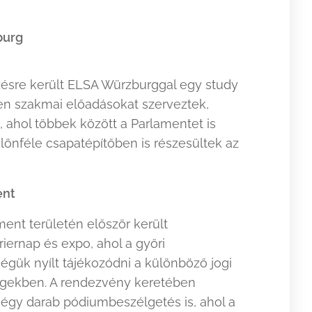
burg
sre került ELSA Würzburggal egy study
en szakmai előadásokat szerveztek,
, ahol többek között a Parlamentet is
önféle csapatépítőben is részesültek az
ent
ent területén először került
ernap és expo, ahol a győri
égük nyílt tájékozódni a különböző jogi
égekben. A rendezvény keretében
égy darab pódiumbeszélgetés is, ahol a