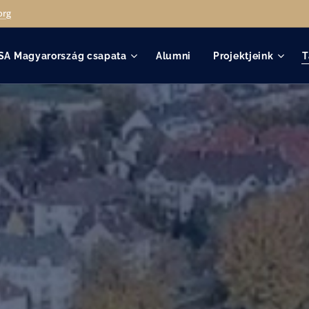
org
SA Magyarország csapata
Alumni
Projektjeink
T