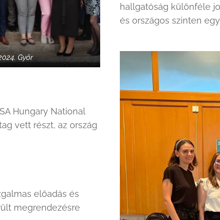
hallgatóság különféle j
és országos szinten egy
2024. Győr
LSA Hungary National
ag vett részt, az ország
zgalmas előadás és
rült megrendezésre