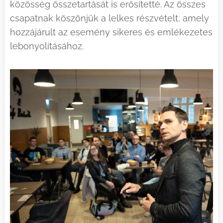
közösség összetartását is erősítetté. Az összes
csapatnak köszönjük a lelkes részvételt, amely
hozzájárult az esemény sikeres és emlékezetes
lebonyolításához.