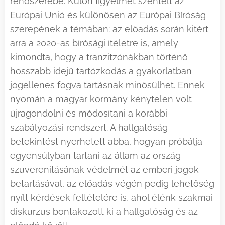
rendszerébe. Külön figyelmet szentelt az
Európai Unió és különösen az Európai Bíróság
szerepének a témában: az előadás során kitért
arra a 2020-as bírósági ítéletre is, amely
kimondta, hogy a tranzitzónákban történő
hosszabb idejű tartózkodás a gyakorlatban
jogellenes fogva tartásnak minősülhet. Ennek
nyomán a magyar kormány kénytelen volt
újragondolni és módosítani a korábbi
szabályozási rendszert. A hallgatóság
betekintést nyerhetett abba, hogyan próbálja
egyensúlyban tartani az állam az ország
szuverenitásának védelmét az emberi jogok
betartásával, az előadás végén pedig lehetőség
nyílt kérdések feltételére is, ahol élénk szakmai
diskurzus bontakozott ki a hallgatóság és az