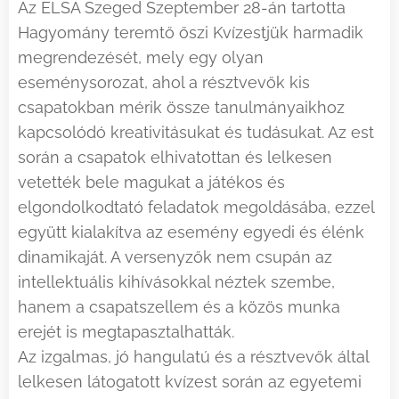
Az ELSA Szeged Szeptember 28-án tartotta
Hagyomány teremtő őszi Kvízestjük harmadik
megrendezését, mely egy olyan
eseménysorozat, ahol a résztvevők kis
csapatokban mérik össze tanulmányaikhoz
kapcsolódó kreativitásukat és tudásukat. Az est
során a csapatok elhivatottan és lelkesen
vetették bele magukat a játékos és
elgondolkodtató feladatok megoldásába, ezzel
együtt kialakítva az esemény egyedi és élénk
dinamikaját. A versenyzők nem csupán az
intellektuális kihívásokkal néztek szembe,
hanem a csapatszellem és a közös munka
erejét is megtapasztalhatták.
Az izgalmas, jó hangulatú és a résztvevők által
lelkesen látogatott kvízest során az egyetemi